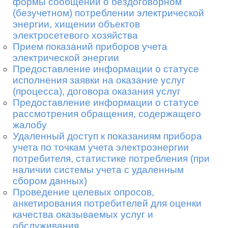
формы сообщений о бездоговорном
(безучетном) потреблении электрической
энергии, хищении объектов
электросетевого хозяйства
Прием показаний приборов учета
электрической энергии
Предоставление информации о статусе
исполнения заявки на оказание услуг
(процесса), договора оказания услуг
Предоставление информации о статусе
рассмотрения обращения, содержащего
жалобу
Удаленный доступ к показаниям прибора
учета по точкам учета электроэнергии
×
Заказать обратный звонок
потребителя, статистике потребления (при
наличии системы учета с удаленным
сбором данных)
Укажите ваше имя и телефон
Проведение целевых опросов,
анкетирования потребителей для оценки
*
качества оказываемых услуг и
обслуживания